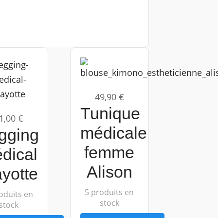
49,90 €
Tunique
1,00 €
médicale
gging
femme
dical
Alison
yotte
5 produits en
oduits en
stock
stock