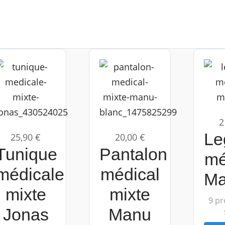
2
Le
25,90 €
20,00 €
Tunique
Pantalon
mé
médicale
médical
Ma
mixte
mixte
9 pr
Jonas
Manu