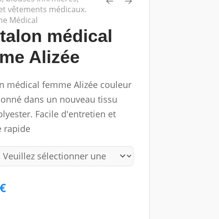
et vêtements médicaux.
ne Médical
talon médical
me Alizée
n médical femme Alizée couleur
ionné dans un nouveau tissu
yester. Facile d'entretien et
 rapide
 €