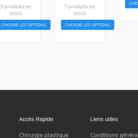
CHO
9 produits en
7 produits en
stock
stock
CHOISIR LES OPTIONS
CHOISIR LES OPTIONS
Accès Rapide
Liens utiles
Chirurgie plastique
Conditions généra