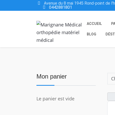
Avenue du 8 mai 1945 Rond-point de l'
0442881801
ACCUEIL
P
BLOG
DÉST
Mon panier
Le panier est vide