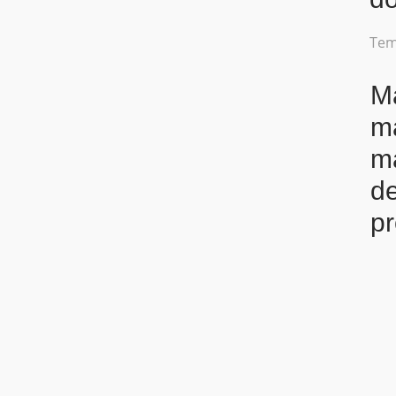
Tem
Ma
ma
ma
de
p