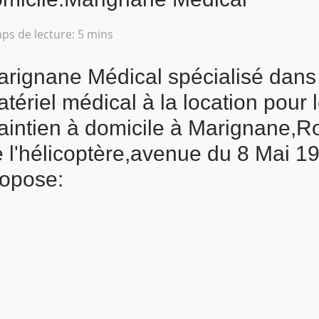
ps de lecture: 5 mins
rignane Médical spécialisé dans
tériel médical à la location pour 
intien à domicile à Marignane,R
 l'hélicoptère,avenue du 8 Mai 1
ropose: