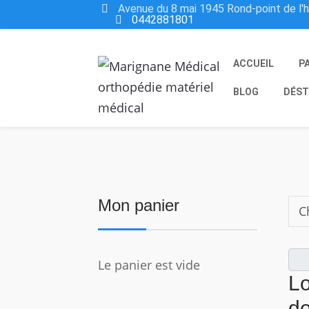
Avenue du 8 mai 1945 Rond-point de l'
0442881801
ACCUEIL
P
BLOG
DÉST
Mon panier
Le panier est vide
Lo
do