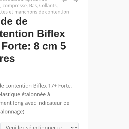
e, compresse
,
Bas, Collants,
ttes et manchons de contention
de de
tention Biflex
 Forte
: 8 cm 5
res
e contention Biflex 17+ Forte.
lastique étalonnée à
ment long avec indicateur de
talonnage)