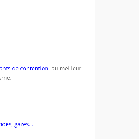
lants de contention
au meilleur
isme.
ndes, gazes…