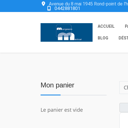
Avenue du 8 mai 1945 Rond-point de l'
0442881801
ACCUEIL
P
BLOG
DÉS
Mon panier
Le panier est vide