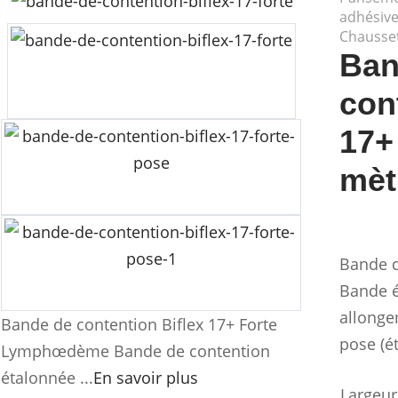
adhésiv
Chausse
Ban
con
17+
mèt
Bande d
Bande é
allonge
Bande de contention Biflex 17+ Forte
pose (é
Lymphœdème Bande de contention
étalonnée ...
En savoir plus
Largeur