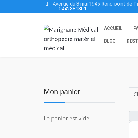
Avenue du 8 mai 1945 Rond-point de l'
0442881801
ACCUEIL
P
BLOG
DÉST
Mon panier
Le panier est vide