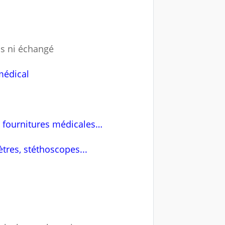
pris ni échangé
médical
 fournitures médicales…
tres, stéthoscopes...