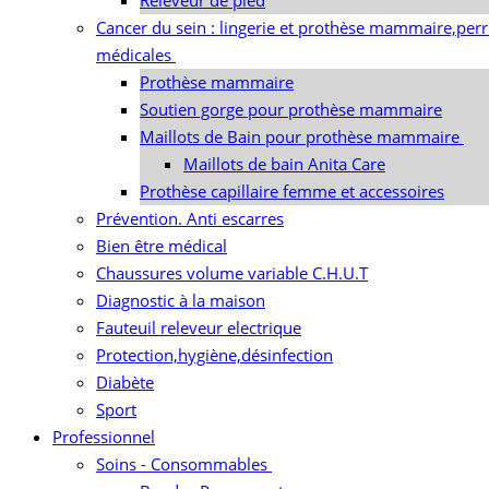
Releveur de pied
Cancer du sein : lingerie et prothèse mammaire,per
médicales
Prothèse mammaire
Soutien gorge pour prothèse mammaire
Maillots de Bain pour prothèse mammaire
Maillots de bain Anita Care
Prothèse capillaire femme et accessoires
Prévention. Anti escarres
Bien être médical
Chaussures volume variable C.H.U.T
Diagnostic à la maison
Fauteuil releveur electrique
Protection,hygiène,désinfection
Diabète
Sport
Professionnel
Soins - Consommables