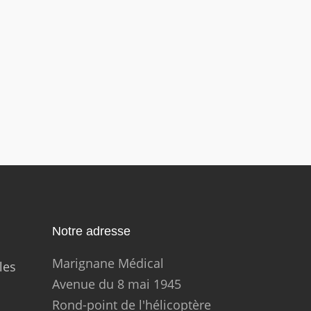
Notre adresse
Marignane Médical
les
Avenue du 8 mai 1945
Rond-point de l'hélicoptère