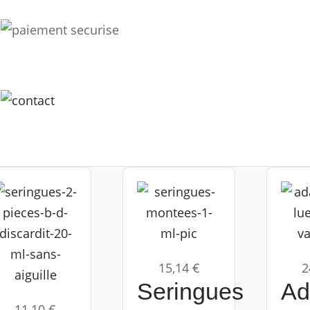
15,14 €
2
Seringues
Ad
11,10 €