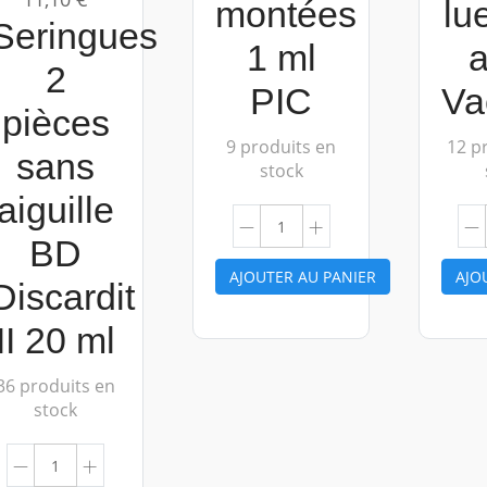
montées
lu
Seringues
1 ml
a
2
PIC
Va
pièces
9 produits en
12 p
sans
stock
aiguille
BD
AJOUTER AU PANIER
AJO
Discardit
II 20 ml
36 produits en
stock