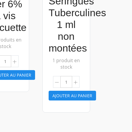
Seringues
er 6%
Tuberculines
 vis
1 ml
cuette
non
roduits en
montées
stock
1 produit en
stock
UTER AU PANIER
AJOUTER AU PANIER