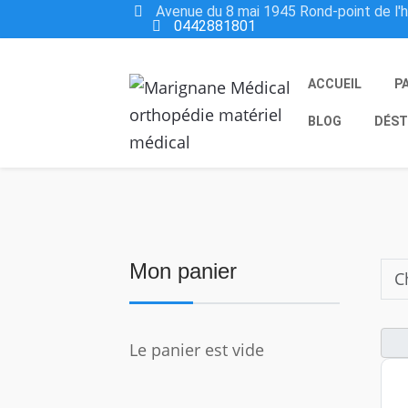
Avenue du 8 mai 1945 Rond-point de l'
0442881801
ACCUEIL
P
BLOG
DÉST
Mon panier
Le panier est vide