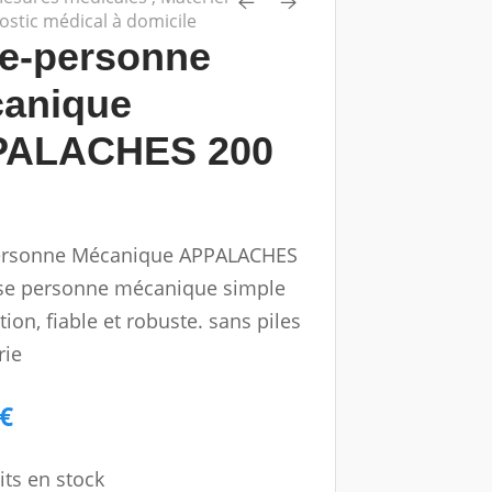
ostic médical à domicile
e-personne
anique
PALACHES 200
ersonne Mécanique APPALACHES
se personne mécanique simple
ation, fiable et robuste. sans piles
rie
 €
its en stock