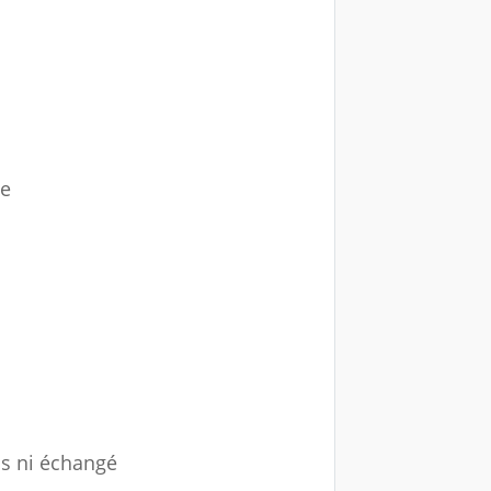
le
ris ni échangé