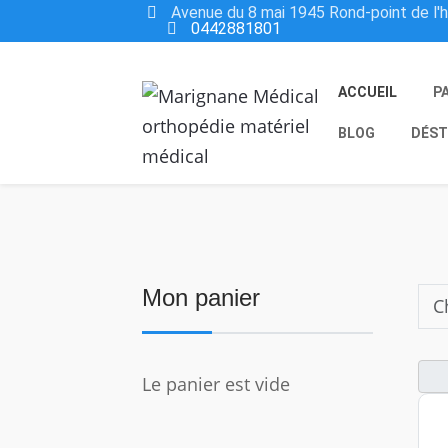
Avenue du 8 mai 1945 Rond-point de l'
0442881801
ACCUEIL
P
BLOG
DÉST
Mon panier
Le panier est vide