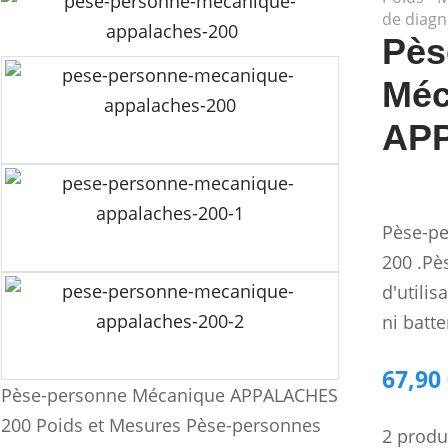
de diagn
Pès
Méc
AP
Pèse-p
200 .Pè
d'utilis
ni batte
67,90
Pèse-personne Mécanique APPALACHES
200 Poids et Mesures Pèse-personnes
2 produ